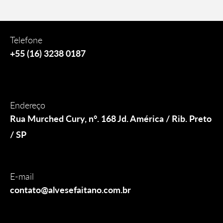
Telefone
+55 (16) 3238 0187
Endereço
Rua Murched Cury, n°. 168 Jd. América / Rib. Preto
/ SP
E-mail
contato@alvesefaitano.com.br