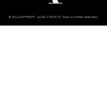
© 2014 COPYRIGHT - ALVES & FAITANO. Todos os direitos reservados.